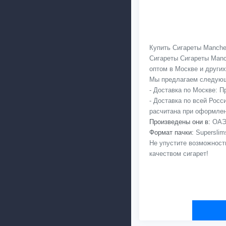
Купить Сигареты Manches
Сигареты Сигареты Manc
оптом в Москве и других 
Мы предлагаем следующ
- Доставка по Москве: 
- Доставка по всей Рос
расчитана при оформлен
Произведены они в:
ОАЭ,
Формат пачки:
Superslim
Не упустите возможност
качеством сигарет!