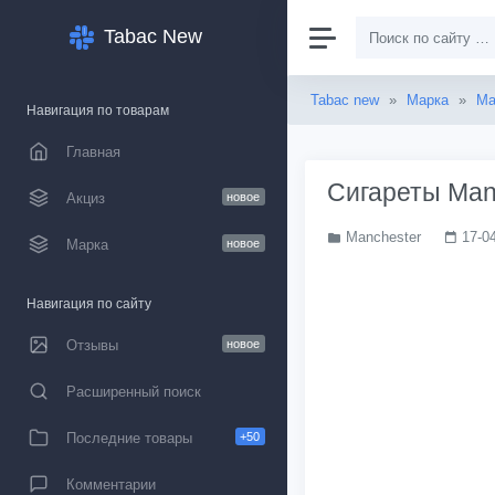
Tabac New
Tabac new
»
Марка
»
Ma
Навигация по товарам
Главная
Сигареты Manc
Акциз
новое
Manchester
17-0
Марка
новое
Навигация по сайту
Отзывы
новое
Расширенный поиск
Последние товары
+50
Комментарии