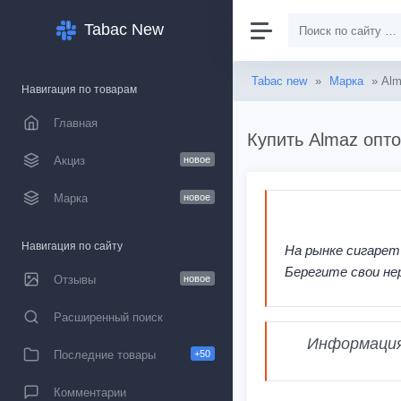
Tabac New
Tabac new
»
Марка
» Al
Навигация по товарам
Главная
Купить Almaz опто
Акциз
новое
Марка
новое
Навигация по сайту
На рынке сигарет
Берегите свои не
Отзывы
новое
Расширенный поиск
Информация,
Последние товары
+50
Комментарии