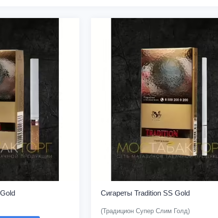
 Gold
Сигареты Tradition SS Gold
(Традицион Супер Слим Голд)