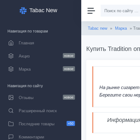
Tabac New
Tabac new
»
Марка
» Trad
Навигация по товарам
Главная
Купить Tradition 
Акциз
новое
Марка
новое
Навигация по сайту
На рынке сигарет
Берегите свои не
Отзывы
новое
Расширенный поиск
Информация,
Последние товары
+50
Комментарии