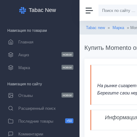
Tabac New
Tabac new
»
Марка
» Mo
Навигация по товарам
Главная
Купить Momento о
Акциз
новое
Марка
новое
Навигация по сайту
На рынке сигарет
Берегите свои не
Отзывы
новое
Расширенный поиск
Информация,
Последние товары
+50
Комментарии