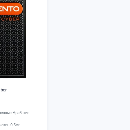
ber
енные Арабские
котин-0.5мг