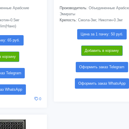
енные Арабские
Производитель:
Объединенные Арабск
Эмираты
котин-0.5мг
Крепость:
Смола-3мг, Никотин-0.3мг
lim(Нано)
Цена за 1 пачку: 50 руб.
чку: 65 руб.
Добавить в корзину
в корзину
Оформить заказ Telegram
аз Telegram
Оформить заказ WhatsApp
аз WhatsApp
0