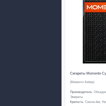
Сигареты Momento Cy
(Моменто Кибер)
Производитель:
Объедин
Эмираты
Крепость:
Смола-4мг, Ни