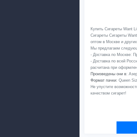
Купить Сигареты Want Li
Сигареты Сигареты Want 
оптом в Москве и других 
Мы предлагаем следующ
- Доставка по Москве: 
- Доставка по всей Рос
расчитана при оформлен
Произведены они в:
Азер
Формат пачки:
Queen Siz
Не упустите возможност
качеством сигарет!