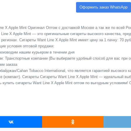
Оформить заказ WhatsApp
ne X Apple Mint Оригинал Оптом с доставкой Москве а так же по всей Ро
Line X Apple Mint — это оригинальные сигареты высокого качества, пр
регионах. Сигареты Want Line X Apple Mint имеет цену за 1 пачку: 70 руб
ие условия оптовой продажи:
Производим нашим курьером в течении дня
сии: Транспортные компании (Вы выбираете удобный способ для вас при 
ии заказа
байджан/Cahan Tobacco International, что является гарантией высокого 
e (компакт). Сигареты Сигареты Want Line X Apple Mint — идеальный выб
ь купить сигареты Want Line X Apple Mint оптом по выгодным условиям!