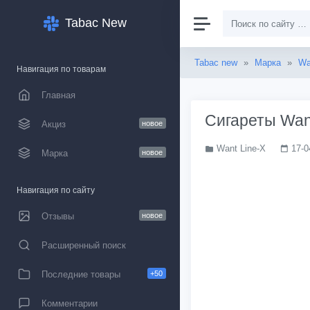
Tabac New
Tabac new
»
Марка
»
Wa
Навигация по товарам
Главная
Сигареты Want
Акциз
новое
Want Line-X
17-0
Марка
новое
Навигация по сайту
Отзывы
новое
Расширенный поиск
Последние товары
+50
Комментарии