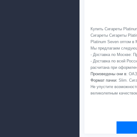
Купить Сигареты Platinu
Сигареты Сигареты Plat
Platinum Seven оптом в М
Мы предлагаем следующ
- Доставка по Москве: 
- Доставка по всей Рос
расчитана при оформлен
Произведены они в:
ОАЭ,
Формат пачки:
Slim. Сиг
Не упустите возможность
великолепным качеством