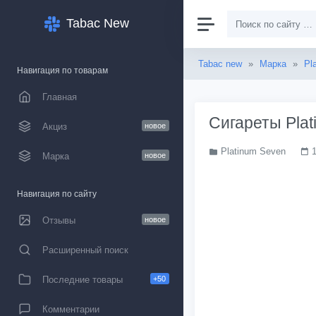
Tabac New
Tabac new
»
Марка
»
Pl
Навигация по товарам
Главная
Сигареты Plat
Акциз
новое
Platinum Seven
Марка
новое
Навигация по сайту
Отзывы
новое
Расширенный поиск
Последние товары
+50
Комментарии