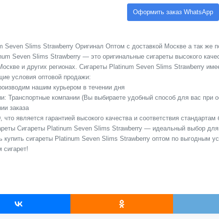
Оформить заказ WhatsApp
m Seven Slims Strawberry Оригинал Оптом с доставкой Москве а так же п
inum Seven Slims Strawberry — это оригинальные сигареты высокого кач
оскве и других регионах. Сигареты Platinum Seven Slims Strawberry имеет
ие условия оптовой продажи:
Производим нашим курьером в течении дня
сии: Транспортные компании (Вы выбираете удобный способ для вас при 
ии заказа
 что является гарантией высокого качества и соответствия стандартам 
ареты Сигареты Platinum Seven Slims Strawberry — идеальный выбор для 
 купить сигареты Platinum Seven Slims Strawberry оптом по выгодным 
 сигарет!