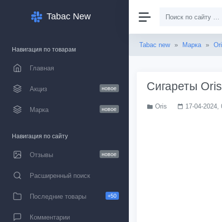
Tabac New
Tabac new
»
Марка
»
Or
Навигация по товарам
Главная
Сигареты Oris
Акциз
новое
Oris
17-04-2024, 
Марка
новое
Навигация по сайту
Отзывы
новое
Расширенный поиск
Последние товары
+50
Комментарии