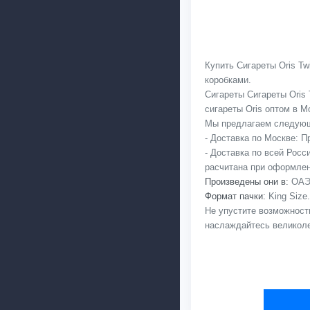
Купить Сигареты Oris Tw
коробками.
Сигареты Сигареты Oris 
сигареты Oris оптом в Мо
Мы предлагаем следующ
- Доставка по Москве: 
- Доставка по всей Рос
расчитана при оформлен
Произведены они в:
ОАЭ,
Формат пачки:
King Size
Не упустите возможность
наслаждайтесь великоле