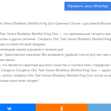
Оформить заказ WhatsApp
in Sense Blueberry Menthol King Size Оригинал Оптом с доставкой Москве
Twin Sense Blueberry Menthol King Size — это оригинальные сигареты в
скве и других регионах. Сигареты Oris Twin Sense Blueberry Menthol King 
ие условия оптовой продажи:
Производим нашим курьером в течении дня
сии: Транспортные компании (Вы выбираете удобный способ для вас при 
ии заказа
 что является гарантией высокого качества и соответствия стандартам 
. Сигареты Сигареты Oris Twin Sense Blueberry Menthol King Size — идеа
 купить сигареты Oris Twin Sense Blueberry Menthol King Size оптом по
пным качеством сигарет!