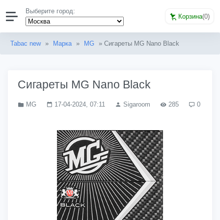
Выберите город:
Корзина
(
0
)
Tabac new
»
Марка
»
MG
» Сигареты MG Nano Black
Сигареты MG Nano Black
MG
17-04-2024, 07:11
Sigaroom
285
0