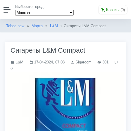
Выберите город:
Корзина
(
0
)
Tabac new
»
Марка
»
L&M
» Сигареты L&M Compact
Сигареты L&M Compact
L&M
17-04-2024, 07:08
Sigaroom
301
0