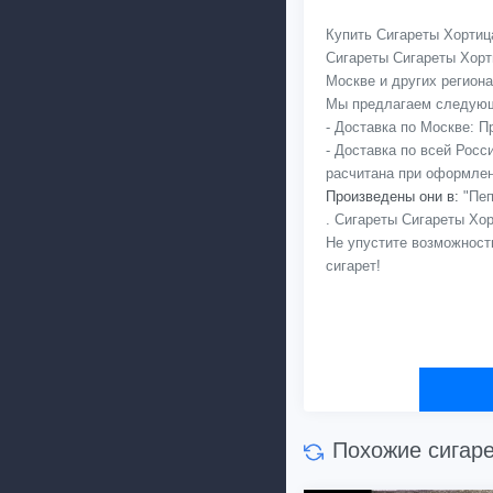
Купить Сигареты Хортица
Сигареты Сигареты Хорт
Москве и других региона
Мы предлагаем следующ
- Доставка по Москве: 
- Доставка по всей Рос
расчитана при оформлен
Произведены они в:
"Пеп
. Сигареты Сигареты Хо
Не упустите возможност
сигарет!
Похожие сигар