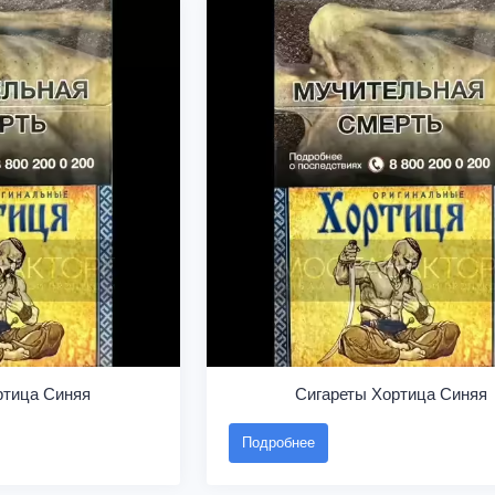
ртица Синяя
Сигареты Хортица Синяя
Подробнее