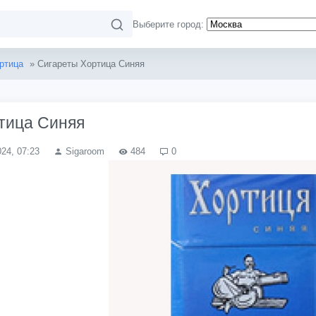
Выберите город:
ртица
» Сигареты Хортица Синяя
тица Синяя
024, 07:23
Sigaroom
484
0