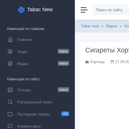
Tabac New
Tabac new
»
Марка
»
Хо
Навигация по товарам
Главная
Сигареты Хор
Акциз
новое
Хортица
17-04-2
Марка
новое
Навигация по сайту
Отзывы
новое
Расширенный поиск
Последние товары
+50
Комментарии