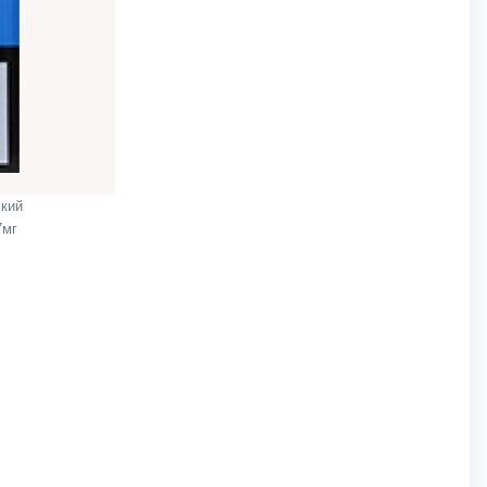
кий
7мг