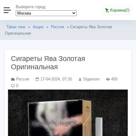
Выберите город:
Корзина
(
0
)
Tabac new
»
Акциз
»
Россия
» Сигареты Ява Золотая
Оригинальная
Сигареты Ява Золотая
Оригинальная
Россия
17-04-2024, 07:26
Sigaroom
450
0