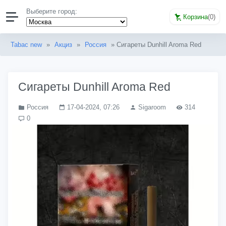
Выберите город:
Корзина
(
0
)
Tabac new
»
Акциз
»
Россия
» Сигареты Dunhill Aroma Red
Сигареты Dunhill Aroma Red
Россия
17-04-2024, 07:26
Sigaroom
314
0