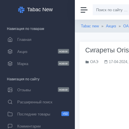
Tabac New
Tabac new
»
Акциз
»
ОА
Навигация по товарам
Главная
Сигареты Oris
Акциз
новое
ОАЭ
17-04-2024,
Марка
новое
Навигация по сайту
Отзывы
новое
Расширенный поиск
Последние товары
+50
Комментарии