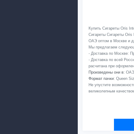
Купить Сигареты Oris In
Сигареты Сигареты Oris
ОАЭ оптом в Москве и др
Мы предлагаем следующ
- Доставка по Москве: 
- Доставка по всей Рос
расчитана при оформлен
Произведены они в:
ОАЭ,
Формат пачки:
Queen Siz
Не упустите возможност
великолепным качеством