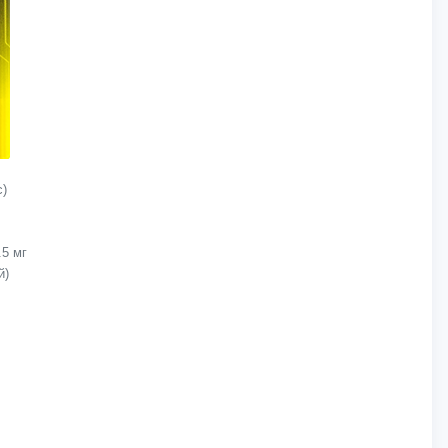
с)
.5 мг
й)