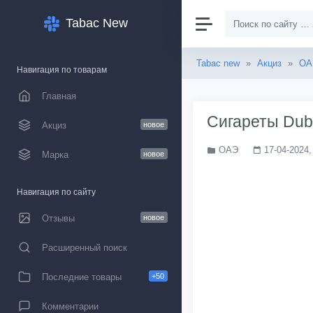
Tabac New
Tabac new
»
Акциз
»
ОА
Навигация по товарам
Главная
Сигареты Dub
Акциз
новое
ОАЭ
17-04-2024,
Марка
новое
Навигация по сайту
Отзывы
новое
Расширенный поиск
Последние товары
+50
Комментарии