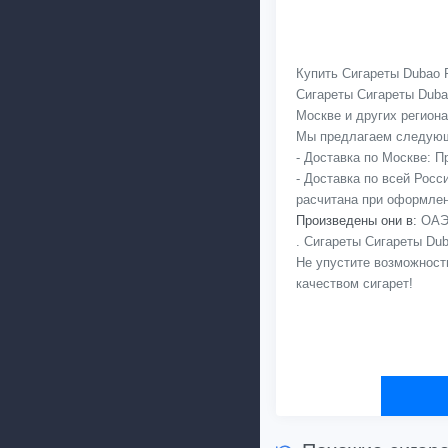
Купить Сигареты Dubao R
Сигареты Сигареты Duba
Москве и других регионах
Мы предлагаем следующ
- Доставка по Москве: 
- Доставка по всей Рос
расчитана при оформлен
Произведены они в:
ОАЭ,
. Сигареты Сигареты Dub
Не упустите возможност
качеством сигарет!