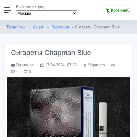
Выберите город:
Корзина
(
0
)
Tabac new
»
Акциз
»
Германия
» Сигареты Chapman Blue
Сигареты Chapman Blue
Германия
17-04-2024, 07:26
Sigaroom
332
0