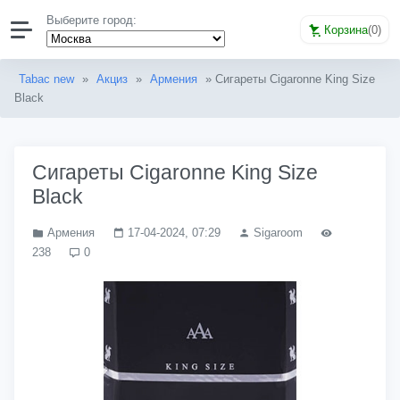
Выберите город:
Корзина
(
0
)
Tabac new
»
Акциз
»
Армения
» Сигареты Cigaronne King Size
Black
Сигареты Cigaronne King Size
Black
Армения
17-04-2024, 07:29
Sigaroom
238
0